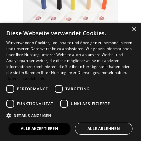
×
Diese Webseite verwendet Cookies.
Wir verwenden Cookies, um Inhalte und Anzeigen zu personalisieren
und unseren Datenverkehr zu analysieren. Wir geben Informationen
über Ihre Nutzung unserer Website auch an unsere Werbe- und
Ideal für:
Analysepartner weiter, die diese möglicherweise mit anderen
Informationen kombinieren, die Sie ihnen bereitgestellt haben oder
Kinder- und Familienfeste
die sie im Rahmen Ihrer Nutzung ihrer Dienste gesammelt haben.
Datenschutzrichtlinie
Ferienprogramme
PERFORMANCE
TARGETING
Schulprojekte
Tag der offenen Tür
FUNKTIONALITÄT
UNKLASSIFIZIERTE
15. VERSCHLUSSCLIP U
DETAILS ANZEIGEN
ALLE AKZEPTIEREN
ALLE ABLEHNEN
Oft sind es die kleinen Alltagshelfer, die
langfristig genutzt werden. Der