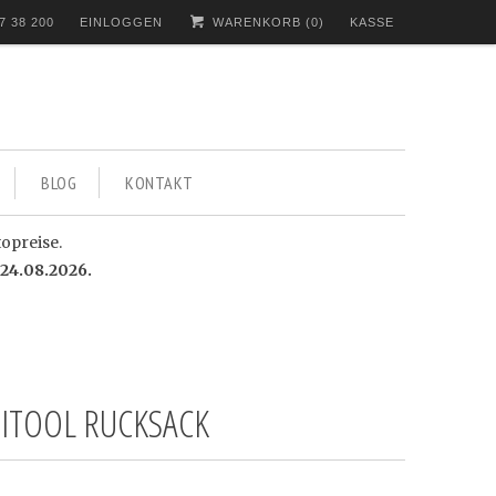
7 38 200
EINLOGGEN
WARENKORB (
0
)
KASSE
BLOG
KONTAKT
topreise.
24.08.2026.
ITOOL RUCKSACK