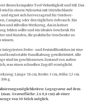
rt dieses kompakte Tool Vielseitigkeit und Stil. Das
l wird in einem Nylonetui mit Gürtelschlaufe
t und eignet sich hervorragend für Outdoor-
ten, Camping oder den täglichen Gebrauch. Ein
hes und stilvolles Werkzeug, das in keiner
ng fehlen sollte und ein ideales Geschenk für
iter und Kunden, die praktische Geschenke zu
n wissen.
 integrierten Feder- und Feststellfunktion ist eine
 und komfortable Handhabung gewährleistet. Alle
ge sind im geschlossenen Zustand von außen
ch, was einen schnellen Zugriff ermöglicht.
kzeug: Länge: 7,6 cm, Breite: 3 cm, Höhe: 1,7 cm.
 108 g.
lisierungsmöglichkeiten: Logogravur auf dem
 (max. Gravurfläche: 2 x 0,6 cm) ab einer
menge von 50 Stück möglich.