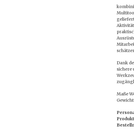
kombinie
Multitoo
geliefer
Aktivitä
praktisc
Ausrüstu
Mitarbe
schätze
Dank der
sichere
Werkzeu
zugängli
Maße Wer
Gewicht:
Persona
Produkt
Bestell