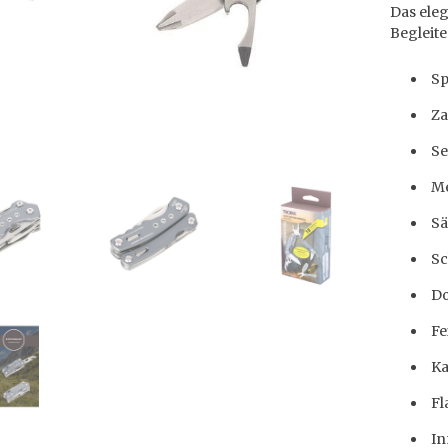
Das eleg
Begleite
Sp
Z
Se
Me
S
Sc
Do
Fe
Ka
Fl
In