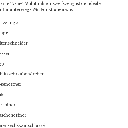
ante 15-in-1 Multifunktionswerkzeug ist der ideale
r für unterwegs. Mit Funktionen wie:
itzzange
ange
itenschneider
sser
äge
hlitzschraubendreher
senöffner
ile
rabiner
aschenöffner
nensechskantschlüssel