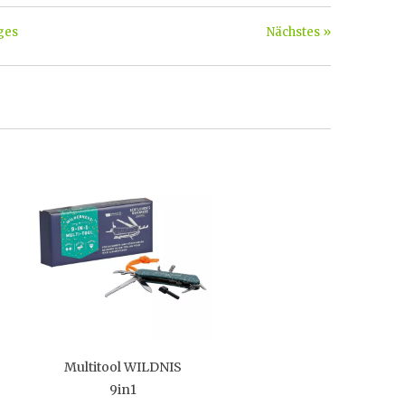
ges
Nächstes »
Multitool WILDNIS
9in1