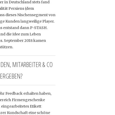
er in Deutschland stets fand
lität Persiens (dem
dass dieses Nischensegment von
nge Kunden langweilige Player.
as entstand dann P-STASH.
und die Idee zum Leben
us. September 2018 kamen
stützen.
DEN, MITARBEITER & CO
 ERGEBEN?
mehr Feedback erhalten haben,
 Bereich Firmengeschenke
eingearbeitetes Etikett
hrer Kundschaft eine schöne