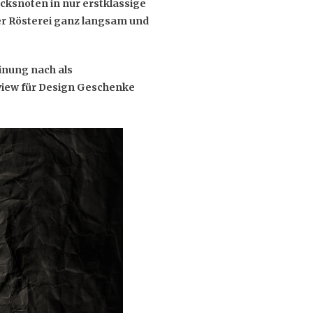
cksnoten in nur erstklassige
ner Rösterei ganz langsam und
inung nach als
view für Design Geschenke