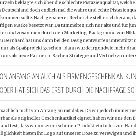
zeln beklagte sich über die schlechte Pistazienqualität, welche 
 Deutschland doch endlich mal die wahre und echte Pistazienqua
ekommen sollte. Nach genauerer Recherche stellte sich heraus, 
tigen Marke besetzt war. Da tummelten sich nur alte und für ju
 weiter und zusammen durch den Marketing-Background von Nikl
 Bernhard hat uns dann bei den Designentwürfen unterstützt 
s nur als Spaßprojekt gesehen…dann wurde irgendwie mehr dra
uns als neue Partner in Sachen Strategie und Vertrieb zu unter
VON ANFANG AN AUCH ALS FIRMENGESCHENK AN KUN
ODER HAT SICH DAS ERST DURCH DIE NACHFRAGE SO
atsächlich nicht von Anfang an mit dabei. Da wir jedoch immer 
rbar als origineller Geschenkartikel eignet, haben wir uns den
and fest, dass wir unserem schönen Produkt ein tolles von Hand 
öglichkeit bieten ihr Logo auf unserer Dose zu verewigen und i