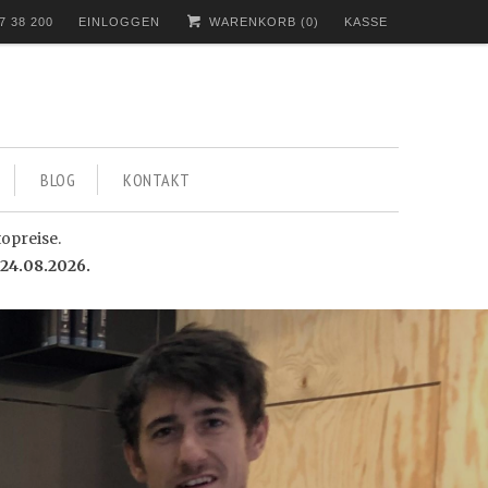
7 38 200
EINLOGGEN
WARENKORB (
0
)
KASSE
BLOG
KONTAKT
topreise.
24.08.2026.