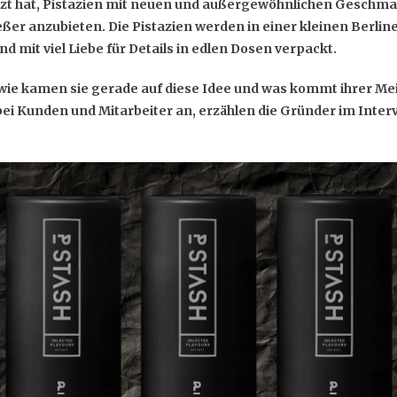
setzt hat, Pistazien mit neuen und außergewöhnlichen Geschma
eßer anzubieten. Die Pistazien werden in einer kleinen Berli
 mit viel Liebe für Details in edlen Dosen verpackt.
 wie kamen sie gerade auf diese Idee und was kommt ihrer Me
i Kunden und Mitarbeiter an, erzählen die Gründer im Inter