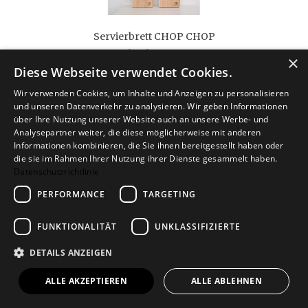
Servierbrett CHOP CHOP
verschiedene Größen
×
Diese Webseite verwendet Cookies.
26,90 €
ab
Wir verwenden Cookies, um Inhalte und Anzeigen zu personalisieren
und unseren Datenverkehr zu analysieren. Wir geben Informationen
über Ihre Nutzung unserer Website auch an unsere Werbe- und
Analysepartner weiter, die diese möglicherweise mit anderen
Informationen kombinieren, die Sie ihnen bereitgestellt haben oder
die sie im Rahmen Ihrer Nutzung ihrer Dienste gesammelt haben.
Datenschutzrichtlinie
PERFORMANCE
TARGETING
FUNKTIONALITÄT
UNKLASSIFIZIERTE
DETAILS ANZEIGEN
Servier- & Schneidebrett SNAKESURF
3er-Set
ALLE AKZEPTIEREN
ALLE ABLEHNEN
81,60 €