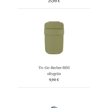
25,90 €
To-Go-Becher BINI
olivgrün
9,90 €