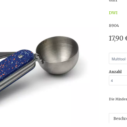
6in1
DWI
8904
17,90
Anzahl
Die Mindes
Beschr