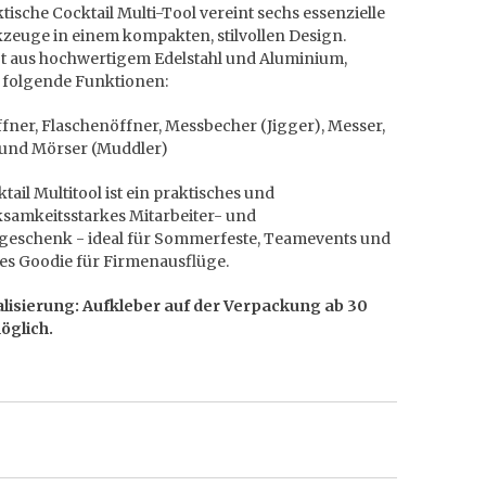
tische Cocktail Multi-Tool vereint sechs essenzielle
zeuge in einem kompakten, stilvollen Design.
gt aus hochwertigem Edelstahl und Aluminium,
s folgende Funktionen:​
ner, Flaschenöffner, Messbecher (Jigger), Messer,
 und Mörser (Muddler)​
tail Multitool ist ein praktisches und
samkeitsstarkes Mitarbeiter- und
eschenk - ideal für Sommerfeste, Teamevents und
nes Goodie für Firmenausflüge.
lisierung: Aufkleber auf der Verpackung ab 30
öglich.