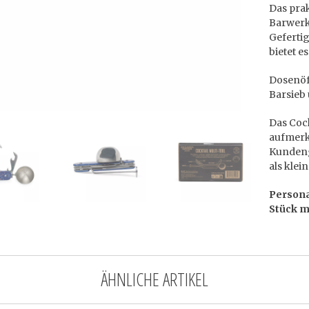
Das prak
Barwerk
Geferti
bietet e
Dosenöff
Barsieb
Das Cock
aufmerk
Kundeng
als klei
Persona
Stück m
ÄHNLICHE ARTIKEL