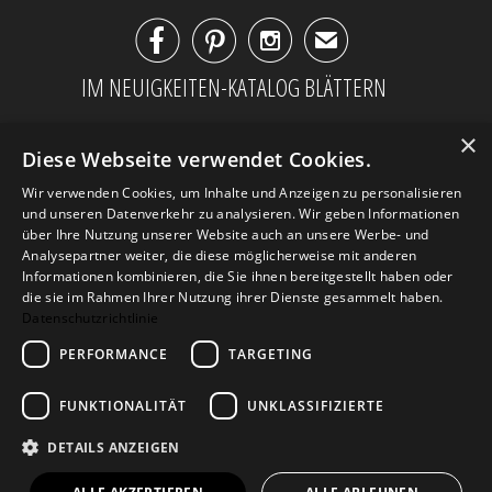



✉
IM NEUIGKEITEN-KATALOG BLÄTTERN
×
Diese Webseite verwendet Cookies.
Wir verwenden Cookies, um Inhalte und Anzeigen zu personalisieren
und unseren Datenverkehr zu analysieren. Wir geben Informationen
über Ihre Nutzung unserer Website auch an unsere Werbe- und
Analysepartner weiter, die diese möglicherweise mit anderen
Informationen kombinieren, die Sie ihnen bereitgestellt haben oder
die sie im Rahmen Ihrer Nutzung ihrer Dienste gesammelt haben.
Datenschutzrichtlinie
PERFORMANCE
TARGETING
AGB
Datenschutz
Impressum
Kontakt
FUNKTIONALITÄT
UNKLASSIFIZIERTE
DETAILS ANZEIGEN
© 2026
Design Geschenke
. Design Geschenke
Shop