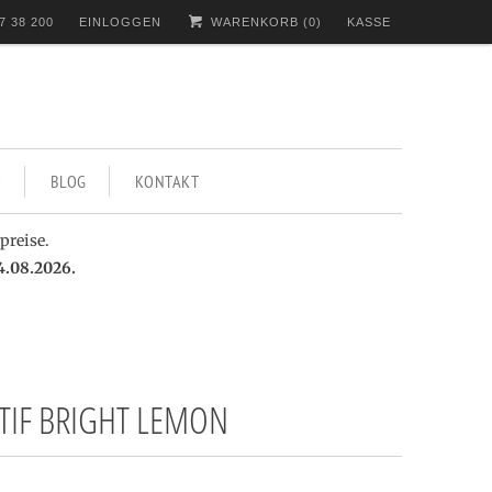
7 38 200
EINLOGGEN
WARENKORB (
0
)
KASSE
BLOG
KONTAKT
preise.
4.08.2026.
ITIF BRIGHT LEMON