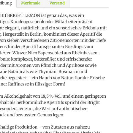
eibung
Merkmale
Versand
itif BRIGHT LEMON ist genau das, was ein
tiges Kundengeschenk oder Mitarbeiterpräsent
: elegant, natürlich und ein sensorisches Erlebnis mit
 Hergestellt in Berlin, kombiniert dieser Aperitif die
von sieben verschiedenen Zitronensorten mit der Tiefe
gens für den Aperitif ausgebauten Rieslings vom
erten Winzer Nico Espenschied aus Rheinhessen.
bnis: komplexer, bittersüßer und erfrischender
, der mit Aromen von Pfirsich und Aprikose sowie
rane Botanicals wie Thymian, Rosmarin und
cke begeistert – ein Hauch von Natur, floraler Frische
ner Raffinesse in flüssiger Form!
m Alkoholgehalt von 18,5 % Vol. und einem geringeren
halt als herkömmliche Aperitifs spricht der Bright
sonders jene an, die Wert auf authentischen
ck und bewussten Genuss legen.
haltige Produktion – von Zutaten aus nahezu