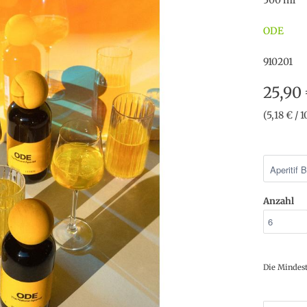
500 ml
ODE
910201
25,90
(5,18 € / 
Anzahl
Die Mindes