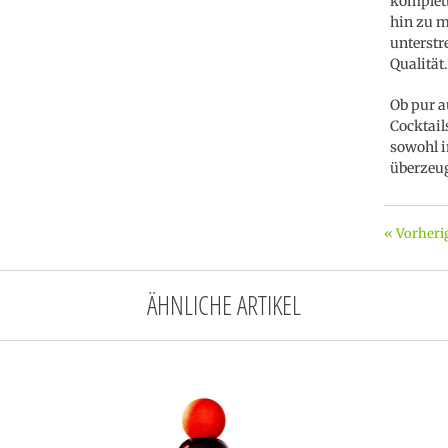
komplett
hin zu m
unterstr
Qualität.
Ob pur a
Cocktails
sowohl i
überzeug
« Vorheri
ÄHNLICHE ARTIKEL