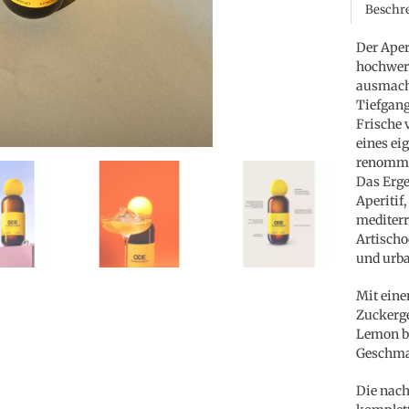
Beschr
Der Aper
hochwer
ausmacht
Tiefgang.
Frische 
eines ei
renommi
Das Erge
Aperitif
mediter
Artischo
und urba
Mit eine
Zuckerge
Lemon be
Geschma
Die nach