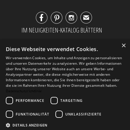



✉
IM NEUIGKEITEN-KATALOG BLÄTTERN
×
Diese Webseite verwendet Cookies.
Wir verwenden Cookies, um Inhalte und Anzeigen zu personalisieren
und unseren Datenverkehr zu analysieren. Wir geben Informationen
über Ihre Nutzung unserer Website auch an unsere Werbe- und
Analysepartner weiter, die diese möglicherweise mit anderen
Informationen kombinieren, die Sie ihnen bereitgestellt haben oder
die sie im Rahmen Ihrer Nutzung ihrer Dienste gesammelt haben.
Datenschutzrichtlinie
PERFORMANCE
TARGETING
AGB
Datenschutz
Impressum
Kontakt
FUNKTIONALITÄT
UNKLASSIFIZIERTE
DETAILS ANZEIGEN
© 2026
Design Geschenke
. Design Geschenke