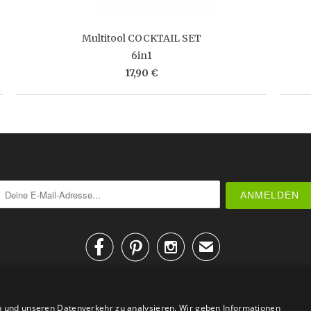
Multitool COCKTAIL SET
6in1
17,90 €



✉
n und unseren Datenverkehr zu analysieren. Wir geben Informationen