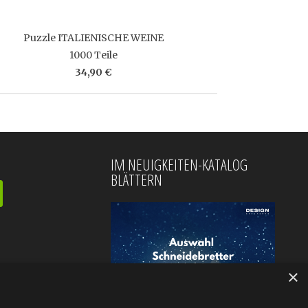
Puzzle ITALIENISCHE WEINE
1000 Teile
34,90 €
IM NEUIGKEITEN-KATALOG
BLÄTTERN
×