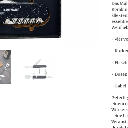
Das Mult
Kombina
alle Gen
essentie
Weinlieb
- Vier 
- Korke
- Flasc
- Dosen
- Gabel
Gefertig
einem m
Werkzeu
seine La
Veransta
durchdac