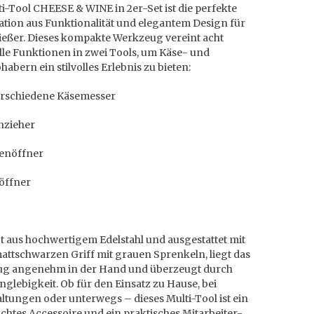
i-Tool CHEESE & WINE in 2er-Set ist die perfekte
tion aus Funktionalität und elegantem Design für
ießer. Dieses kompakte Werkzeug vereint acht
lle Funktionen in zwei Tools, um Käse- und
habern ein stilvolles Erlebnis zu bieten:
verschiedene Käsemesser
nzieher
henöffner
öffner
t aus hochwertigem Edelstahl und ausgestattet mit
attschwarzen Griff mit grauen Sprenkeln, liegt das
g angenehm in der Hand und überzeugt durch
nglebigkeit. Ob für den Einsatz zu Hause, bei
ltungen oder unterwegs – dieses Multi-Tool ist ein
htes Accessoire und ein praktisches Mitarbeiter-