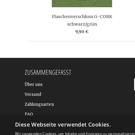
Flaschenverschluss G-CORK
schwarz/grün
9,90 €
ZUSAMMENGEFASST
Über uns
Versand
Zahlungsarten
FAQ
Diese Webseite verwendet Cookies.
BALTIC DESIGN SHOP
Wir verwenden Cookies, um Inhalte und Anzeigen zu personalisiere