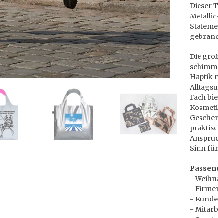
Dieser T
Metallic
Stateme
gebrand
Die gro
schimme
Haptik m
Alltagsu
Fach bie
Kosmetik
Geschen
praktisc
Anspruch
Sinn für
Passend
- Weihn
- Firme
- Kunde
- Mitarb