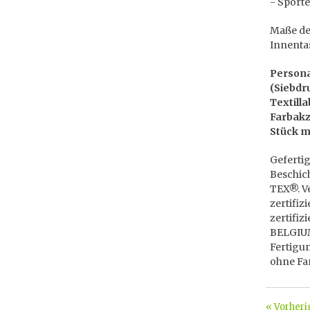
- Sport
Maße der
Innentas
Persona
(Siebdru
Textill
Farbakz
Stück m
Gefertig
Beschic
TEX®. V
zertifi
zertifi
BELGIUM 
Fertigu
ohne Far
« Vorheri