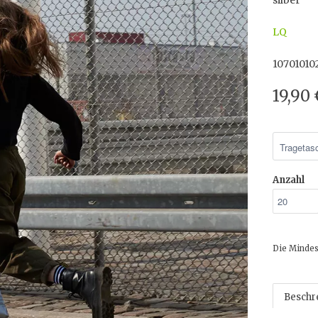
silber
LQ
10701010
19,90
Anzahl
Die Mindes
Beschr