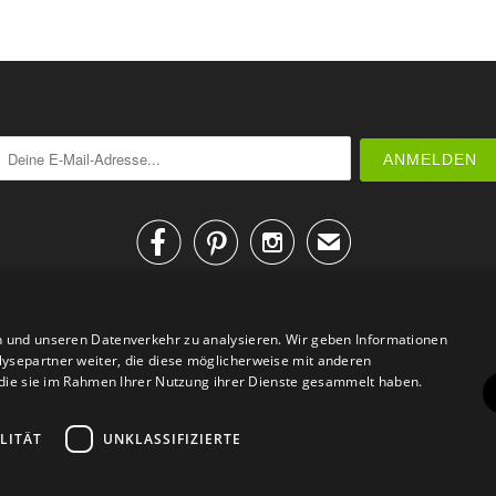



✉
n und unseren Datenverkehr zu analysieren. Wir geben Informationen
ysepartner weiter, die diese möglicherweise mit anderen
r die sie im Rahmen Ihrer Nutzung ihrer Dienste gesammelt haben.
AGB
Datenschutz
Impressum
Kontakt
LITÄT
UNKLASSIFIZIERTE
© 2026
Design Geschenke
. Design Geschenke Shop