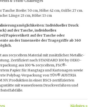
events & Team-Challenges
 Tasche: Breite: 50 cm, Höhe: 42 cm, Griffe: 27 cm.
che: Länge: 23 cm, Höhe: 13 cm
lisierungsmöglichkeiten: Individueller Druck
ck) auf der Tasche, individuelles
abel/Papieretikett auf der Tasche oder
ente an der Innenseite der Tragegriffe ab 360
öglich.
t aus recyceltem Material mit zusätzlicher Metallic-
htung. Zertifiziert nach STANDARD 100 by OEKO-
erpackung aus 100 % recyceltem, FSC®-
ziertem Papier für Hangtags und Kartonagen sowie
zierte Polybag-Verpackung von TÜV® AUSTRIA
NV. Produktion in einer BSCI-zertifizierten
ngsstätte mit wasserlosem Druckverfahren und
bstoffabfälle.
ges
Nächstes »