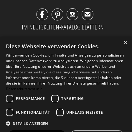



✉
IM NEUIGKEITEN-KATALOG BLÄTTERN
×
Diese Webseite verwendet Cookies.
Wir verwenden Cookies, um Inhalte und Anzeigen zu personalisieren
und unseren Datenverkehr zu analysieren. Wir geben Informationen
über Ihre Nutzung unserer Website auch an unsere Werbe- und
Analysepartner weiter, die diese möglicherweise mit anderen
Informationen kombinieren, die Sie ihnen bereitgestellt haben oder
die sie im Rahmen Ihrer Nutzung ihrer Dienste gesammelt haben.
Datenschutzrichtlinie
PERFORMANCE
TARGETING
AGB
Datenschutz
Impressum
Kontakt
FUNKTIONALITÄT
UNKLASSIFIZIERTE
DETAILS ANZEIGEN
© 2026
Design Geschenke
. Design Geschenke
Shop