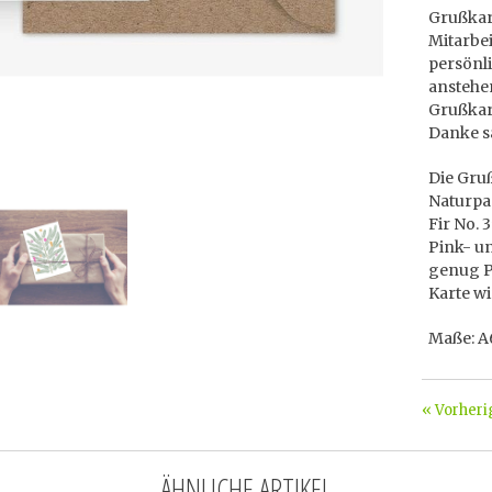
Grußkar
Mitarbe
persönl
anstehe
Grußkar
Danke s
Die Gruß
Naturpa
Fir No. 
Pink- un
genug Pl
Karte wi
Maße: A6
« Vorheri
ÄHNLICHE ARTIKEL