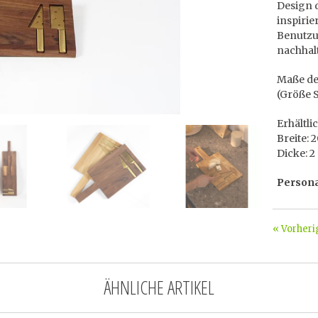
Design d
inspirie
Benutzu
nachhalt
Maße des
(Größe S
Erhältli
Breite: 
Dicke: 2
Persona
« Vorheri
ÄHNLICHE ARTIKEL