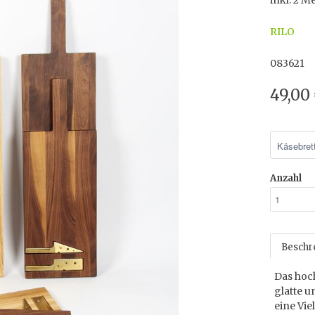
inkl. 2 M
RILO
083621
49,00
Anzahl
Beschr
Das hoch
glatte u
eine Vie