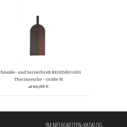
chneide- und Servierbrett REGENBOGEN
Thermoesche - Größe M
44,00 €
ab
IM NEUIGKEITEN-KATALOG