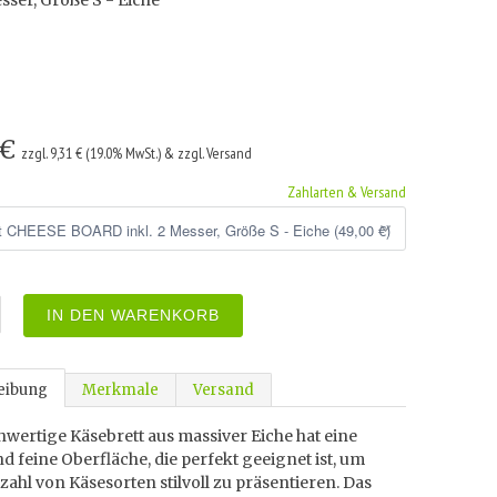
esser, Größe S - Eiche
 €
zzgl. 9,31 € (19.0% MwSt.) & zzgl. Versand
Zahlarten & Versand
IN DEN WARENKORB
eibung
Merkmale
Versand
wertige Käsebrett aus massiver Eiche hat eine
nd feine Oberfläche, die perfekt geeignet ist, um
lzahl von Käsesorten stilvoll zu präsentieren. Das