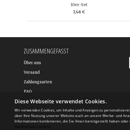
10er-Set
7,48 €
ZUSAMMENGEFASST
Über uns
Versand
Zahlungsarten
FAQ
Diese Webseite verwendet Cookies.
BALTIC DESIGN SHOP
Wir verwenden Cookies, um Inhalte und Anzeigen zu personalisiere
über Ihre Nutzung unserer Website auch an unsere Werbe- und Anal
Informationen kombinieren, die Sie ihnen bereitgestellt haben ode
Datenschutzrichtlinie