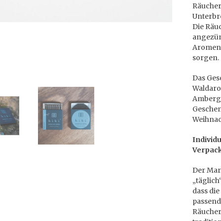
Räucher
Unterbr
Die Räu
angezün
Aromen,
sorgen.
Das Gesc
Waldaro
Ambergi
Geschen
Weihnac
Individ
Verpack
Der Ma
„täglich
dass di
passend
Räucher