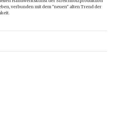
onellen Handwerkskunst der Streichholzproduktion
eben, verbunden mit dem "neuen" alten Trend der
keit.