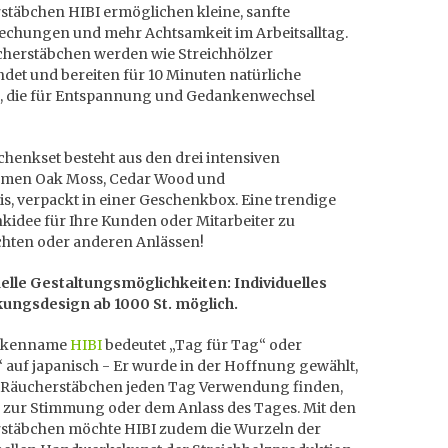
stäbchen HIBI ermöglichen kleine, sanfte
echungen und mehr Achtsamkeit im Arbeitsalltag.
cherstäbchen werden wie Streichhölzer
det und bereiten für 10 Minuten natürliche
 die für Entspannung und Gedankenwechsel
henkset besteht aus den drei intensiven
men Oak Moss, Cedar Wood und
s, verpackt in einer Geschenkbox. Eine trendige
kidee für Ihre Kunden oder Mitarbeiter zu
hten oder anderen Anlässen!
uelle Gestaltungsmöglichkeiten:
Individuelles
ungsdesign ab 1000 St. möglich.
rkenname
HIBI
bedeutet „Tag für Tag“ oder
“ auf japanisch - Er wurde in der Hoffnung gewählt,
e Räucherstäbchen jeden Tag Verwendung finden,
 zur Stimmung oder dem Anlass des Tages. Mit den
stäbchen möchte HIBI zudem die Wurzeln der