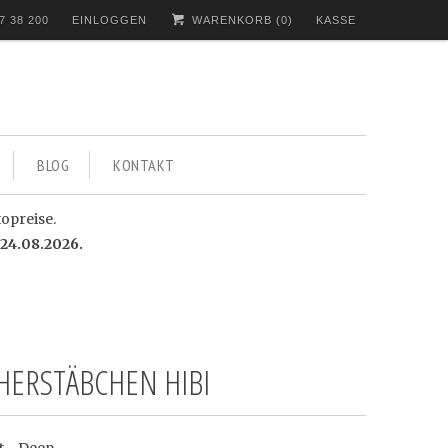
7 38 200
EINLOGGEN
WARENKORB (
0
)
KASSE
BLOG
KONTAKT
topreise.
24.08.2026.
HERSTÄBCHEN HIBI