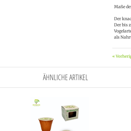
Maße der
Der knac
Der bis 
Vogelart
als Nahr
« Vorheri
ÄHNLICHE ARTIKEL