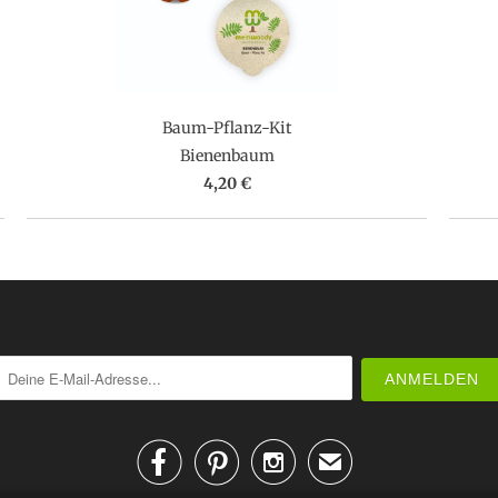
Baum-Pflanz-Kit
Bienenbaum
4,20 €



✉