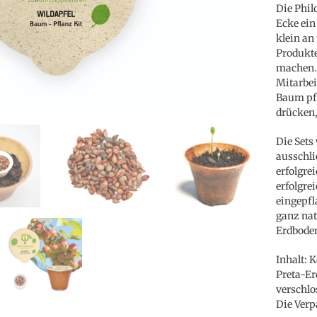
Die Phil
Ecke ein
klein an
Produkte
machen.
Mitarbei
Baum pfl
drücken,
Die Sets
ausschli
erfolgre
erfolgre
eingepfl
ganz nat
Erdbode
Inhalt: 
Preta-Er
verschlo
Die Verp