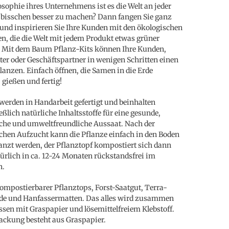
osophie ihres Unternehmens ist es die Welt an jeder
 bisschen besser zu machen? Dann fangen Sie ganz
 und inspirieren Sie Ihre Kunden mit den ökologischen
n, die die Welt mit jedem Produkt etwas grüner
 Mit dem Baum Pflanz-Kits können Ihre Kunden,
ter oder Geschäftspartner in wenigen Schritten einen
anzen. Einfach öffnen, die Samen in die Erde
 gießen und fertig!
 werden in Handarbeit gefertigt und beinhalten
eßlich natürliche Inhaltsstoffe für eine gesunde,
iche und umweltfreundliche Aussaat. Nach der
ichen Aufzucht kann die Pflanze einfach in den Boden
anzt werden, der Pflanztopf kompostiert sich dann
ürlich in ca. 12-24 Monaten rückstandsfrei im
n.
Kompostierbarer Pflanztops, Forst-Saatgut, Terra-
de und Hanfassermatten. Das alles wird zusammen
ssen mit Graspapier und lösemittelfreiem Klebstoff.
ackung besteht aus Graspapier.