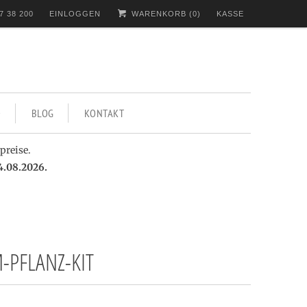
7 38 200
EINLOGGEN
WARENKORB (
0
)
KASSE
BLOG
KONTAKT
preise.
4.08.2026.
-PFLANZ-KIT