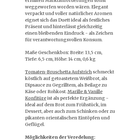
erfüllten Marktanforderungen sonst
weggeworfen worden wären. Elegant
verpackt und voller natürlicher Aromen
eignet sich das Duett ideal als festliches
Präsent und hinterlässt gleichzeitig
einen bleibenden Eindruck - als Zeichen
für verantwortungsvollen Konsum.
Maße Geschenkbox: Breite: 13,5 cm,
Tiefe: 6,5 cm, Höhe: 14 cm, 0,6 kg
Tomaten-Bruschetta Aufstrich
schmeckt
köstlich auf getoastetem Weißbrot, als
Dipsauce zu Gegrilltem, als Beilage zu
Käse oder Rohkost.
Marille & Vanille
Konfitüre
ist als perfekte Ergänzung -
ideal auf dem Brot zum Frühstück, im
Dessert, aber auch zum Schinken oder zu
pikanten orientalischen Eintöpfen und
Geflügel.
Möglichkeiten der Veredelung: