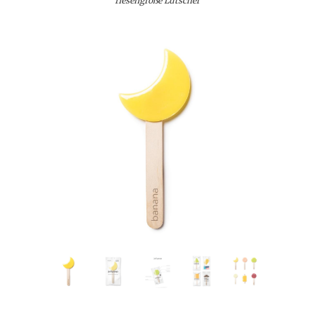
riesengroße Lutscher