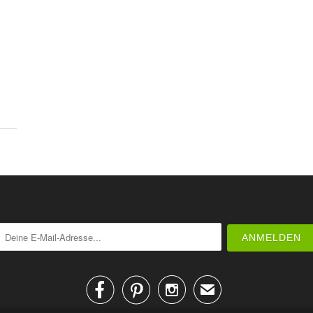



✉