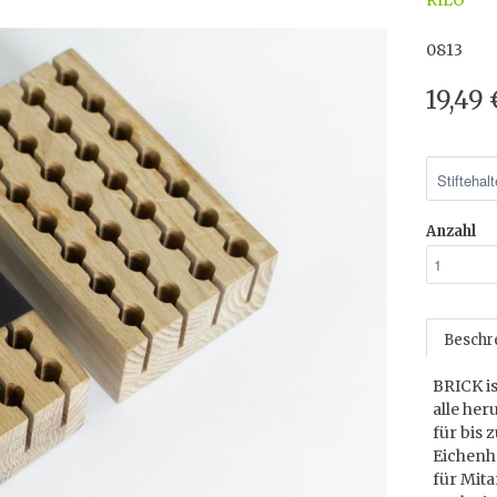
RILO
0813
19,49
Anzahl
Beschr
BRICK is
alle her
für bis 
Eichenh
für Mit