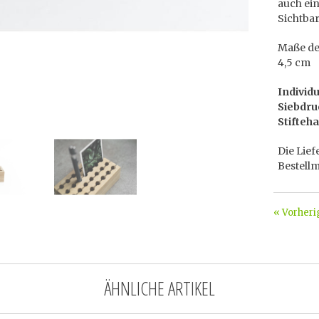
auch ei
Sichtbar
Maße des
4,5 cm
Individ
Siebdru
Stifteh
Die Lief
Bestell
« Vorheri
ÄHNLICHE ARTIKEL