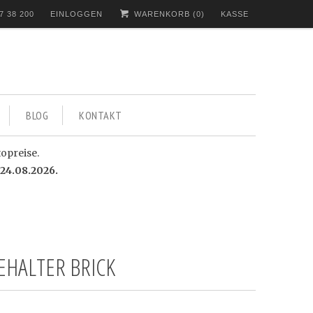
7 38 200
EINLOGGEN
WARENKORB (
0
)
KASSE
BLOG
KONTAKT
topreise.
24.08.2026.
EHALTER BRICK