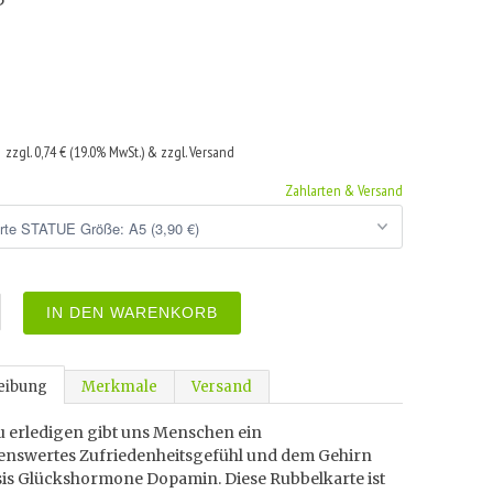
5
€
zzgl. 0,74 € (19.0% MwSt.) & zzgl. Versand
Zahlarten & Versand
IN DEN WARENKORB
eibung
Merkmale
Versand
u erledigen gibt uns Menschen ein
nswertes Zufriedenheitsgefühl und dem Gehirn
sis Glückshormone Dopamin. Diese Rubbelkarte ist