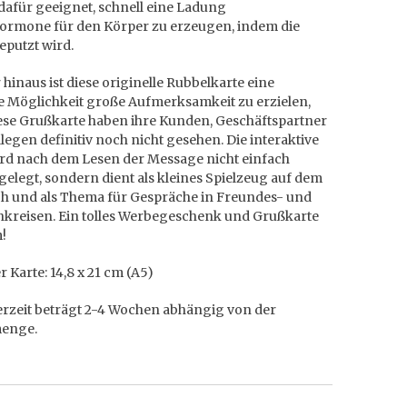
dafür geeignet, schnell eine Ladung
ormone für den Körper zu erzeugen, indem die
eputzt wird.
hinaus ist diese originelle Rubbelkarte eine
e Möglichkeit große Aufmerksamkeit zu erzielen,
ese Grußkarte haben ihre Kunden, Geschäftspartner
legen definitiv noch nicht gesehen. Die interaktive
ird nach dem Lesen der Message nicht einfach
 gelegt, sondern dient als kleines Spielzeug auf dem
ch und als Thema für Gespräche in Freundes- und
nkreisen. Ein tolles Werbegeschenk und Grußkarte
!
 Karte: 14,8 x 21 cm (A5)
erzeit beträgt 2-4 Wochen abhängig von der
menge.