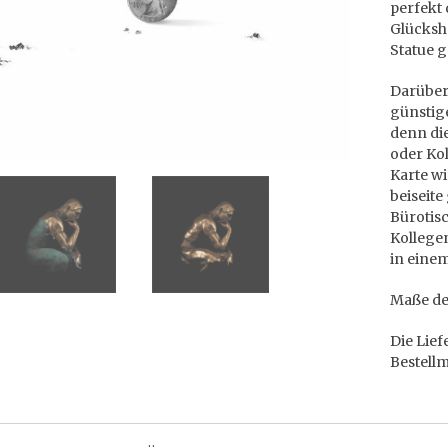
perfekt 
Glücksh
Statue g
Darüber 
günstig
denn di
oder Kol
Karte w
beiseite
Bürotis
Kollege
in einem
Maße der
Die Lief
Bestell