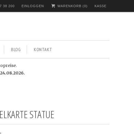
7 38 200
EINLOGGEN
WARENKORB (
0
)
KASSE
BLOG
KONTAKT
topreise.
24.08.2026.
ELKARTE STATUE