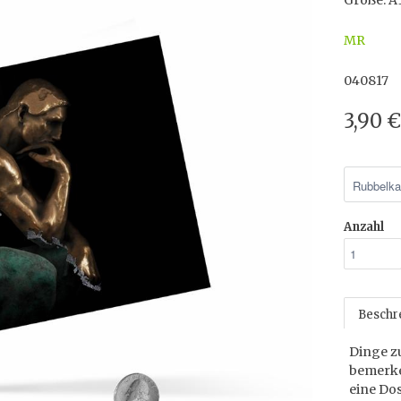
Größe: A
MR
040817
3,90 
Anzahl
Beschr
Dinge z
bemerke
eine Do