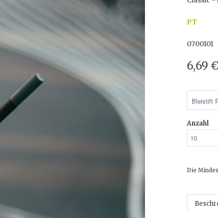
Classic -
PT
0700101
6,69 
Anzahl
Die Mindes
Beschr