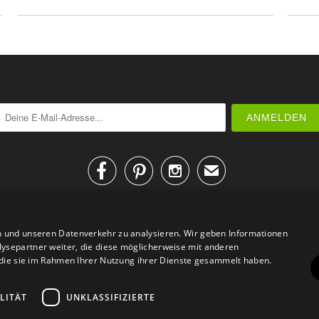



✉
n und unseren Datenverkehr zu analysieren. Wir geben Informationen
ysepartner weiter, die diese möglicherweise mit anderen
r die sie im Rahmen Ihrer Nutzung ihrer Dienste gesammelt haben.
AGB
Datenschutz
Impressum
Kontakt
LITÄT
UNKLASSIFIZIERTE
© 2026
Design Geschenke
. Design Geschenke Shop