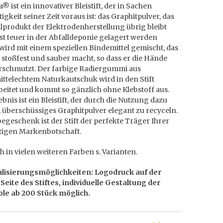
® ist ein innovativer Bleistift, der in Sachen
igkeit seiner Zeit voraus ist: das Graphitpulver, das
llprodukt der Elektrodenherstellung übrig bleibt
t teuer in der Abfalldeponie gelagert werden
wird mit einem speziellen Bindemittel gemischt, das
, stoßfest und sauber macht, so dass er die Hände
erschmutzt. Der farbige Radiergummi aus
ttelechtem Naturkautschuk wird in den Stift
eitet und kommt so gänzlich ohne Klebstoff aus.
bnis ist ein Bleistift, der durch die Nutzung dazu
, überschüssiges Graphitpulver elegant zu recyceln.
egeschenk ist der Stift der perfekte Träger Ihrer
tigen Markenbotschaft.
ch in vielen weiteren Farben s. Varianten.
lisierungsmöglichkeiten: Logodruck auf der
Seite des Stiftes, individuelle Gestaltung der
le ab 200 Stück möglich.