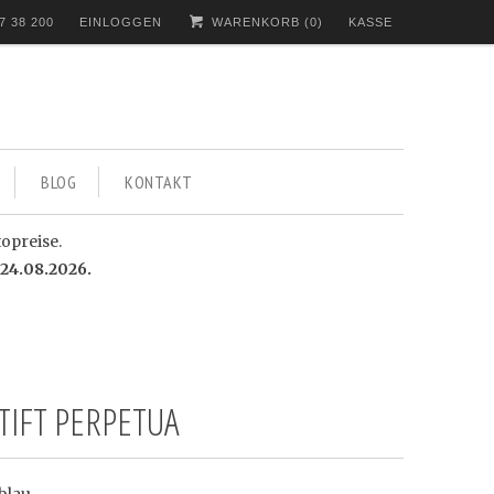
7 38 200
EINLOGGEN
WARENKORB (
0
)
KASSE
BLOG
KONTAKT
topreise.
24.08.2026.
TIFT PERPETUA