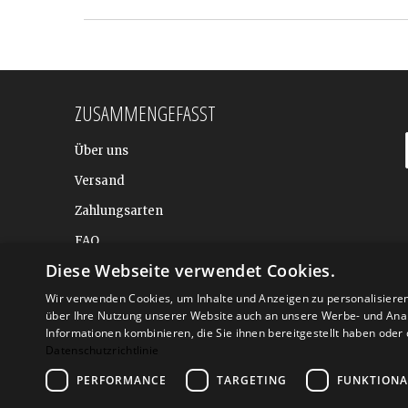
ZUSAMMENGEFASST
Über uns
Versand
Zahlungsarten
FAQ
Diese Webseite verwendet Cookies.
BALTIC DESIGN SHOP
Wir verwenden Cookies, um Inhalte und Anzeigen zu personalisiere
über Ihre Nutzung unserer Website auch an unsere Werbe- und Anal
Informationen kombinieren, die Sie ihnen bereitgestellt haben ode
Datenschutzrichtlinie
PERFORMANCE
TARGETING
FUNKTIONA