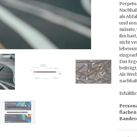
Perpetua
Nachhalt
als Abfa
und sons
müsste, 
ihn hart
nicht v
lebensmi
eingearb
Das Erge
beiträgt
Als Werb
nachhal
Erhältli
Persona
flachen 
Bandero