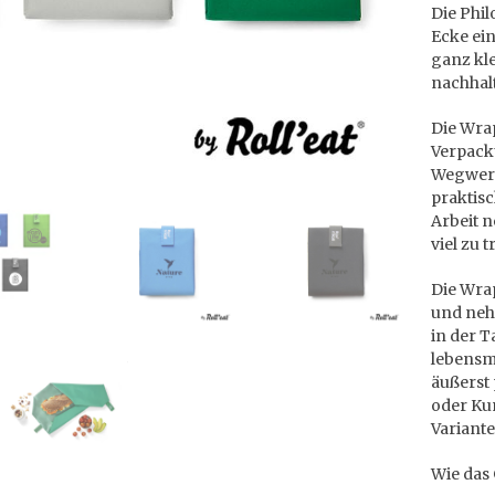
Die Phil
Ecke ei
ganz kle
nachhal
Die Wra
Verpack
Wegwerf
praktisc
Arbeit 
viel zu 
Die Wrap
und neh
in der T
lebensmi
äußerst 
oder Kun
Variant
Wie das 