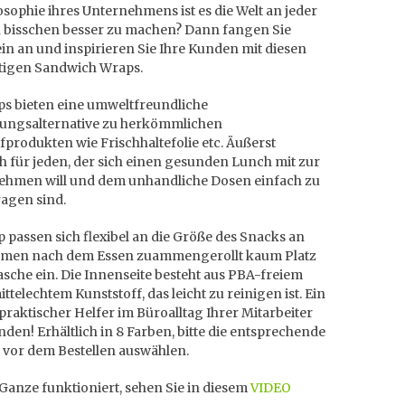
osophie ihres Unternehmens ist es die Welt an jeder
n bisschen besser zu machen? Dann fangen Sie
in an und inspirieren Sie Ihre Kunden mit diesen
tigen Sandwich Wraps.
ps bieten eine umweltfreundliche
ungsalternative zu herkömmlichen
produkten wie Frischhaltefolie etc. Äußerst
h für jeden, der sich einen gesunden Lunch mit zur
nehmen will und dem unhandliche Dosen einfach zu
tragen sind.
 passen sich flexibel an die Größe des Snacks an
men nach dem Essen zuammengerollt kaum Platz
asche ein. Die Innenseite besteht aus PBA-freiem
ttelechtem Kunststoff, das leicht zu reinigen ist. Ein
praktischer Helfer im Büroalltag Ihrer Mitarbeiter
den! Erhältlich in 8 Farben, bitte die entsprechende
e vor dem Bestellen auswählen.
Ganze funktioniert, sehen Sie in diesem
VIDEO