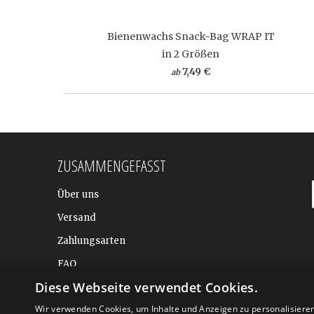
Bienenwachs Snack-Bag WRAP IT
in 2 Größen
7,49 €
ab
ZUSAMMENGEFASST
Über uns
Versand
Zahlungsarten
FAQ
Diese Webseite verwendet Cookies.
BALTIC DESIGN SHOP
Wir verwenden Cookies, um Inhalte und Anzeigen zu personalisiere