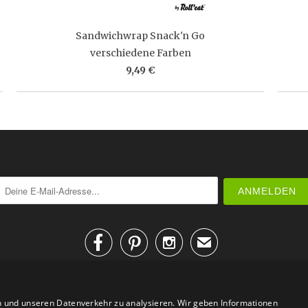
Sandwichwrap Snack'n Go
verschiedene Farben
9,49 €



✉
n und unseren Datenverkehr zu analysieren. Wir geben Informationen