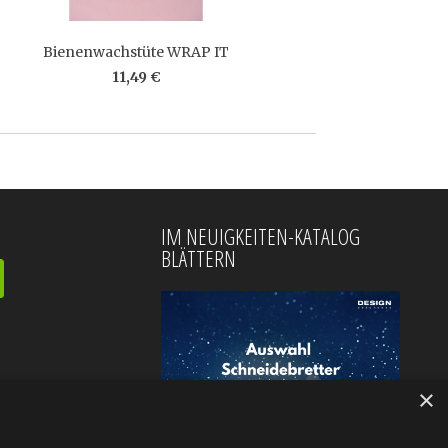
Bienenwachstüte WRAP IT
11,49 €
IM NEUIGKEITEN-KATALOG
BLÄTTERN
×