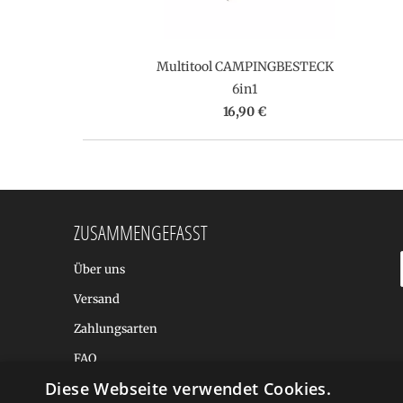
Multitool CAMPINGBESTECK
6in1
16,90 €
ZUSAMMENGEFASST
Über uns
Versand
Zahlungsarten
FAQ
Diese Webseite verwendet Cookies.
BALTIC DESIGN SHOP