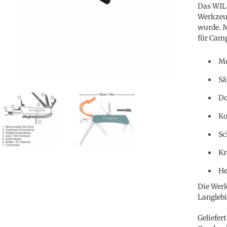
Das WILD
Werkzeug
wurde. M
für Camp
Me
Sä
Do
Ko
Sc
Kr
He
Die Werk
Langlebi
Geliefer