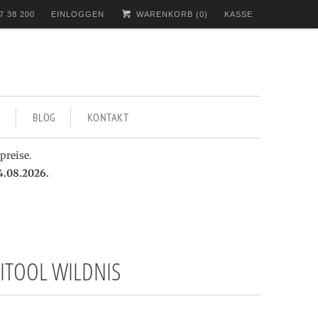
7 38 200
EINLOGGEN
WARENKORB (
0
)
KASSE
BLOG
KONTAKT
preise.
4.08.2026.
ITOOL WILDNIS