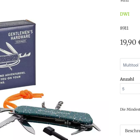
9in1
DWI
8911
19,90
Anzahl
Die Mindes
Beschr