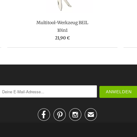
Multitool-Werkzeug BEIL
10in1
21,90 €



✉