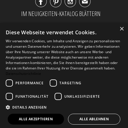



✉
IM NEUIGKEITEN-KATALOG BLÄTTERN
×
Diese Webseite verwendet Cookies.
Wir verwenden Cookies, um Inhalte und Anzeigen zu personalisieren
und unseren Datenverkehr zu analysieren. Wir geben Informationen
über Ihre Nutzung unserer Website auch an unsere Werbe- und
Analysepartner weiter, die diese möglicherweise mit anderen
Informationen kombinieren, die Sie ihnen bereitgestellt haben oder
die sie im Rahmen Ihrer Nutzung ihrer Dienste gesammelt haben.
Datenschutzrichtlinie
PERFORMANCE
TARGETING
AGB
Datenschutz
Impressum
Kontakt
FUNKTIONALITÄT
UNKLASSIFIZIERTE
DETAILS ANZEIGEN
© 2026
Design Geschenke
. Design Geschenke
Shop
ALLE AKZEPTIEREN
ALLE ABLEHNEN