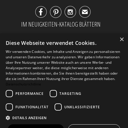



✉
IM NEUIGKEITEN-KATALOG BLÄTTERN
×
Diese Webseite verwendet Cookies.
Wir verwenden Cookies, um Inhalte und Anzeigen zu personalisieren
und unseren Datenverkehr zu analysieren. Wir geben Informationen
über Ihre Nutzung unserer Website auch an unsere Werbe- und
Analysepartner weiter, die diese möglicherweise mit anderen
Informationen kombinieren, die Sie ihnen bereitgestellt haben oder
die sie im Rahmen Ihrer Nutzung ihrer Dienste gesammelt haben.
Datenschutzrichtlinie
PERFORMANCE
TARGETING
AGB
Datenschutz
Impressum
Kontakt
FUNKTIONALITÄT
UNKLASSIFIZIERTE
DETAILS ANZEIGEN
© 2026
Design Geschenke
. Design Geschenke
Shop