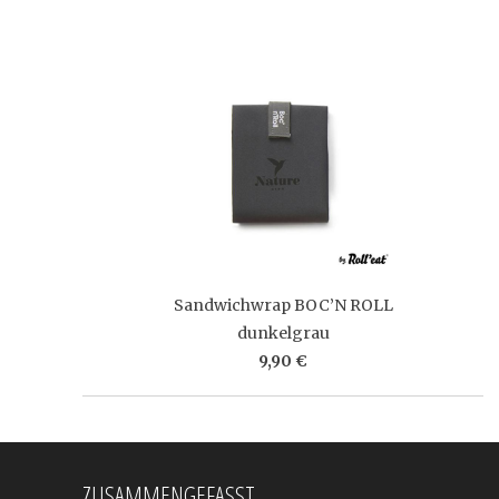
Sandwichwrap BOC’N ROLL
dunkelgrau
9,90 €
ZUSAMMENGEFASST