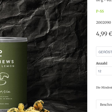
60 g - ve
P-SS
2002090
4,99 
Anzahl
Die Mindes
Beschr