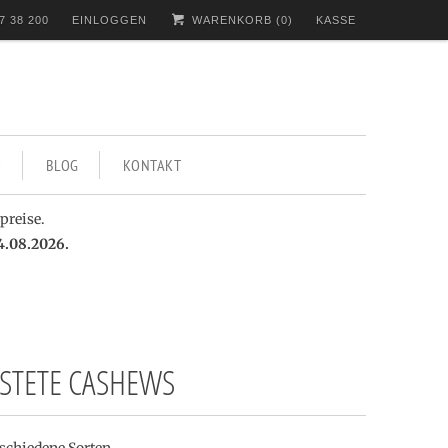
7 38 200
EINLOGGEN
WARENKORB (
0
)
KASSE
BLOG
KONTAKT
preise.
4.08.2026.
STETE CASHEWS