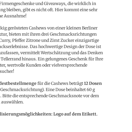
Firmengeschenke und Giveaways, die wirklich in
ng bleiben, gibt es nicht oft. Hier kommt eine sehr
ne Ausnahme!
kig gerösteten Cashews von einer kleinen Berliner
ur, bieten mit ihren drei Geschmacksrichtungen
urry, Pfeffer Zitrone und Zimt Zucker einzigartige
kserlebnisse. Das hochwertige Design der Dose ist
zufassen, vermittelt Wertschätzung und das Denken
 Tellerrand hinaus. Ein gelungenes Geschenk für Ihre
ter, wertvolle Kunden oder vielversprechende
sucher!
destbestellmenge
für die Cashews beträgt
12 Dosen
r Geschmacksrichtung). Eine Dose beinhaltet 60 g
 Bitte die entsprechende Geschmacksnote vor dem
n auswählen.
lisierungsmöglichkeiten: Logo auf dem Etikett.