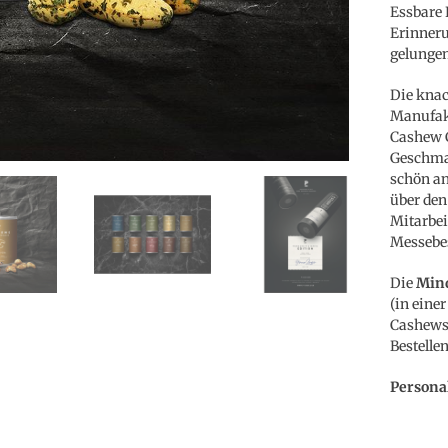
Essbare 
Erinneru
gelunge
Die knac
Manufakt
Cashew C
Geschmac
schön an
über den
Mitarbei
Messebe
Die
Min
(in eine
Cashews.
Bestelle
Persona