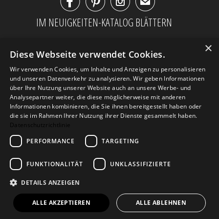



✉
IM NEUIGKEITEN-KATALOG BLÄTTERN
×
Diese Webseite verwendet Cookies.
Wir verwenden Cookies, um Inhalte und Anzeigen zu personalisieren
und unseren Datenverkehr zu analysieren. Wir geben Informationen
über Ihre Nutzung unserer Website auch an unsere Werbe- und
Analysepartner weiter, die diese möglicherweise mit anderen
Informationen kombinieren, die Sie ihnen bereitgestellt haben oder
die sie im Rahmen Ihrer Nutzung ihrer Dienste gesammelt haben.
Datenschutzrichtlinie
PERFORMANCE
TARGETING
AGB
Datenschutz
Impressum
Kontakt
FUNKTIONALITÄT
UNKLASSIFIZIERTE
DETAILS ANZEIGEN
© 2026
Design Geschenke
. Design Geschenke
Shop
ALLE AKZEPTIEREN
ALLE ABLEHNEN