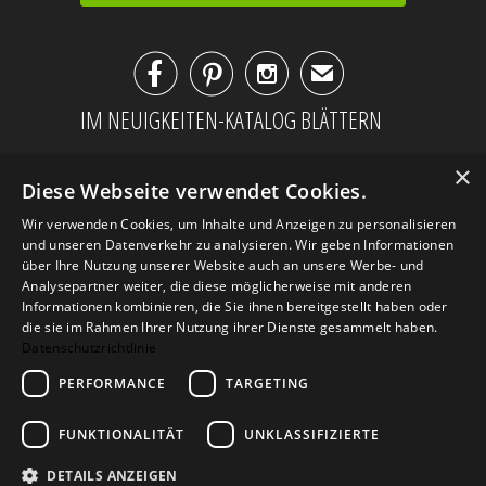



✉
IM NEUIGKEITEN-KATALOG BLÄTTERN
×
Diese Webseite verwendet Cookies.
Wir verwenden Cookies, um Inhalte und Anzeigen zu personalisieren
und unseren Datenverkehr zu analysieren. Wir geben Informationen
über Ihre Nutzung unserer Website auch an unsere Werbe- und
Analysepartner weiter, die diese möglicherweise mit anderen
Informationen kombinieren, die Sie ihnen bereitgestellt haben oder
die sie im Rahmen Ihrer Nutzung ihrer Dienste gesammelt haben.
Datenschutzrichtlinie
PERFORMANCE
TARGETING
AGB
Datenschutz
Impressum
Kontakt
FUNKTIONALITÄT
UNKLASSIFIZIERTE
DETAILS ANZEIGEN
© 2026
Design Geschenke
. Design Geschenke