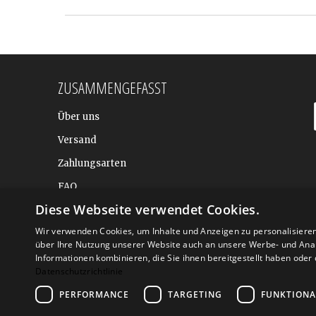
ZUSAMMENGEFASST
Über uns
Versand
Zahlungsarten
FAQ
Diese Webseite verwendet Cookies.
BALTIC DESIGN SHOP
Wir verwenden Cookies, um Inhalte und Anzeigen zu personalisiere
über Ihre Nutzung unserer Website auch an unsere Werbe- und Anal
Informationen kombinieren, die Sie ihnen bereitgestellt haben ode
Datenschutzrichtlinie
PERFORMANCE
TARGETING
FUNKTIONA