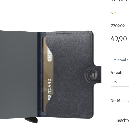
NFC/RFID
SR
770202
49,90
Anzahl
Die Mindes
Beschr