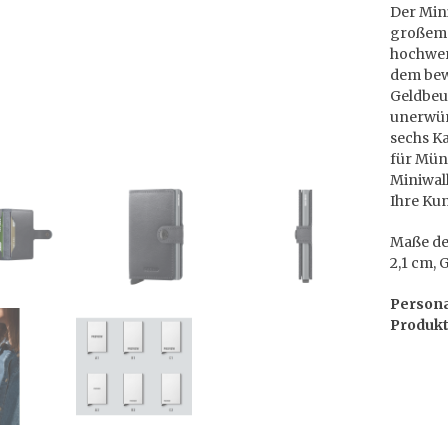
Der Min
großem 
hochwer
dem bew
Geldbeu
unerwüns
sechs K
für Münz
Miniwall
Ihre Ku
Maße des
2,1 cm, 
Persona
Produk