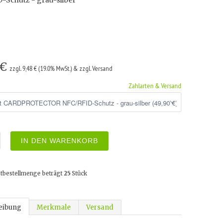
-Schutz - grau-silber
 €
zzgl. 9,48 € (19.0% MwSt.) & zzgl. Versand
Zahlarten & Versand
IN DEN WARENKORB
tbestellmenge beträgt
25
Stück
eibung
Merkmale
Versand