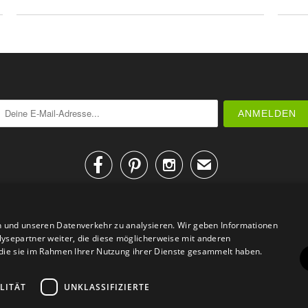



✉
n und unseren Datenverkehr zu analysieren. Wir geben Informationen
ysepartner weiter, die diese möglicherweise mit anderen
r die sie im Rahmen Ihrer Nutzung ihrer Dienste gesammelt haben.
AGB
Datenschutz
Impressum
Kontakt
LITÄT
UNKLASSIFIZIERTE
© 2026
Design Geschenke
. Design Geschenke Shop