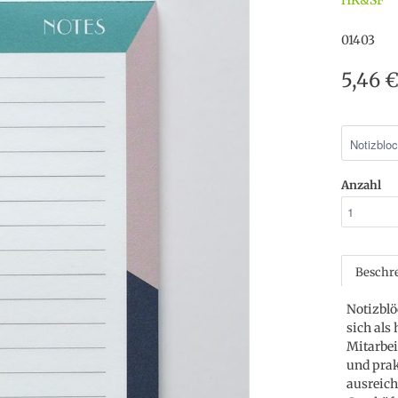
HK&SF
01403
5,46 
Anzahl
Beschr
Notizblö
sich als
Mitarbei
und prakt
ausreich