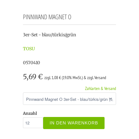
PINNWAND MAGNET O
3er-Set - blau/türkis/grün
TOSU
0570410
5,69 €
zzgl. 1,08 € (19.0% MwSt.) & zzgl. Versand
Zahlarten & Versand
Anzahl
IN DEN WARENKORB