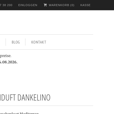
7 38 200
EINLOGGEN
WARENKORB (
0
)
KASSE
BLOG
KONTAKT
preise.
4.08.2026.
DUFT DANKELINO