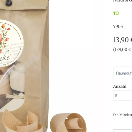
Naturöl 
TD
7905
13,90
(139,00 € 
Anzahl
Die Mindes