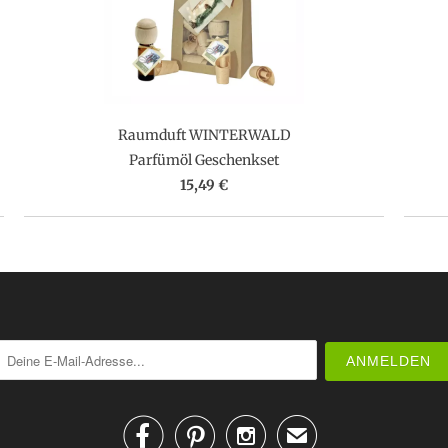
Raumduft WINTERWALD
Parfümöl Geschenkset
15,49 €



✉