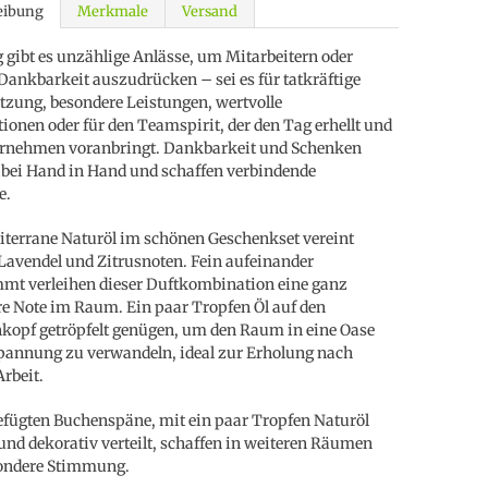
eibung
Merkmale
Versand
g gibt es unzählige Anlässe, um Mitarbeitern oder
ankbarkeit auszudrücken – sei es für tatkräftige
tzung, besondere Leistungen, wertvolle
ionen oder für den Teamspirit, der den Tag erhellt und
ernehmen voranbringt. Dankbarkeit und Schenken
bei Hand in Hand und schaffen verbindende
e.
terrane Naturöl im schönen Geschenkset vereint
Lavendel und Zitrusnoten. Fein aufeinander
mt verleihen dieser Duftkombination eine ganz
e Note im Raum. Ein paar Tropfen Öl auf den
kopf getröpfelt genügen, um den Raum in eine Oase
pannung zu verwandeln, ideal zur Erholung nach
Arbeit.
efügten Buchenspäne, mit ein paar Tropfen Naturöl
 und dekorativ verteilt, schaffen in weiteren Räumen
sondere Stimmung.