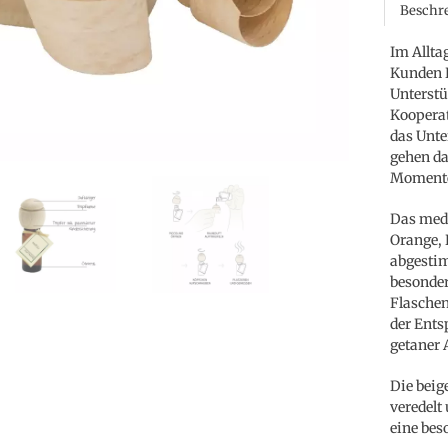
Beschr
Im Allta
Kunden D
Unterstü
Kooperat
das Unt
gehen da
Moment
Das medi
Orange, 
abgestim
besonder
Flaschen
der Ents
getaner 
Die beig
veredelt
eine be