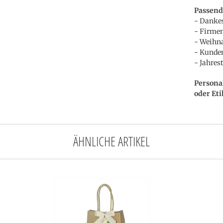
Passend
- Dankes
- Firmen
- Weihna
- Kunden
- Jahre
Persona
oder Eti
ÄHNLICHE ARTIKEL