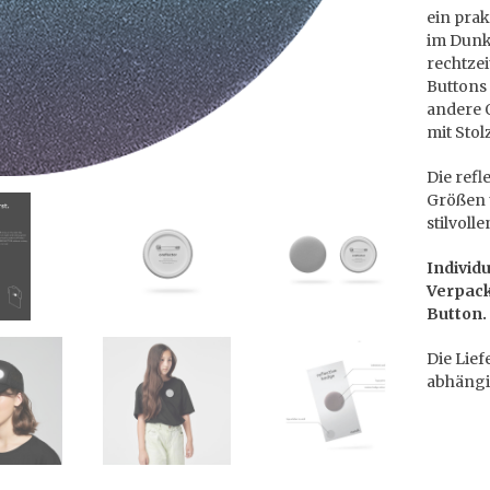
ein prak
im Dunk
rechtze
Buttons 
andere O
mit Stol
Die refl
Größen u
stilvol
Individ
Verpack
Button.
Die Lief
abhängi