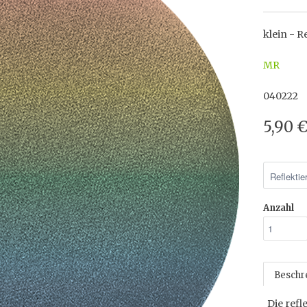
klein - 
MR
040222
5,90 
Anzahl
Beschr
Die refl