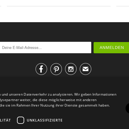



✉
n und unseren Datenverkehr zu analysieren. Wir geben Informationen
ysepartner weiter, die diese möglicherweise mit anderen
r die sie im Rahmen Ihrer Nutzung ihrer Dienste gesammelt haben.
AGB
Datenschutz
Impressum
Kontakt
LITÄT
UNKLASSIFIZIERTE
© 2026
Design Geschenke
. Design Geschenke Shop