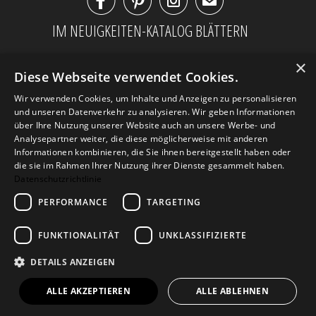



✉
IM NEUIGKEITEN-KATALOG BLÄTTERN
×
Diese Webseite verwendet Cookies.
Wir verwenden Cookies, um Inhalte und Anzeigen zu personalisieren
und unseren Datenverkehr zu analysieren. Wir geben Informationen
über Ihre Nutzung unserer Website auch an unsere Werbe- und
Analysepartner weiter, die diese möglicherweise mit anderen
Informationen kombinieren, die Sie ihnen bereitgestellt haben oder
die sie im Rahmen Ihrer Nutzung ihrer Dienste gesammelt haben.
Datenschutzrichtlinie
PERFORMANCE
TARGETING
AGB
Datenschutz
Impressum
Kontakt
FUNKTIONALITÄT
UNKLASSIFIZIERTE
DETAILS ANZEIGEN
© 2026
Design Geschenke
. Design Geschenke
Shop
ALLE AKZEPTIEREN
ALLE ABLEHNEN