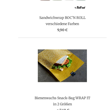
Sandwichwrap BOC’N ROLL
verschiedene Farben
9,90 €
Bienenwachs Snack-Bag WRAP IT
in 2 Größen