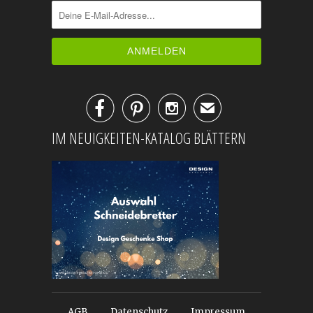



✉
IM NEUIGKEITEN-KATALOG BLÄTTERN
AGB
Datenschutz
Impressum