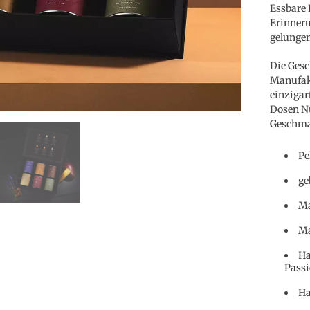
Essbare 
Erinneru
gelunge
Die Gesc
Manufakt
einzigar
Dosen Nü
Geschma
Pe
ge
Ma
Ma
Ha
Passi
Ha