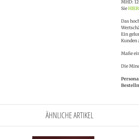
MHD: 12 
Sie
HIER
Das hoch
Wertschä
Ein gelu
Kunden z
Maße ein
Die Mind
Persona
Bestell
ÄHNLICHE ARTIKEL