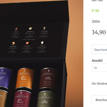
6er-Set
P-SS
2004
34,90
Anzahl
Die Mindes
Beschr