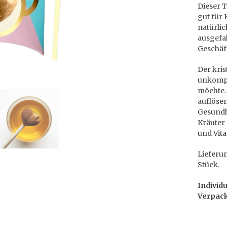
Dieser 
gut für 
natürlic
ausgefa
Geschäf
Der kris
unkompl
möchte.
auflösen
Gesundhe
Kräuter 
und Vit
Lieferu
Stück.
Individ
Verpack