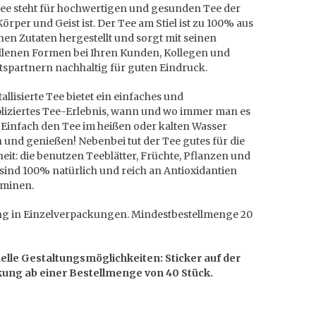
Tee steht für hochwertigen und gesunden Tee der
Körper und Geist ist. Der Tee am Stiel ist zu 100% aus
hen Zutaten hergestellt und sorgt mit seinen
llenen Formen bei Ihren Kunden, Kollegen und
tspartnern nachhaltig für guten Eindruck.
tallisierte Tee bietet ein einfaches und
iziertes Tee-Erlebnis, wann und wo immer man es
 Einfach den Tee im heißen oder kalten Wasser
 und genießen! Nebenbei tut der Tee gutes für die
it: die benutzen Teeblätter, Früchte, Pflanzen und
sind 100% natürlich und reich an Antioxidantien
aminen.
ng in Einzelverpackungen. Mindestbestellmenge 20
uelle Gestaltungsmöglichkeiten: Sticker auf der
ung ab einer Bestellmenge von 40 Stück.