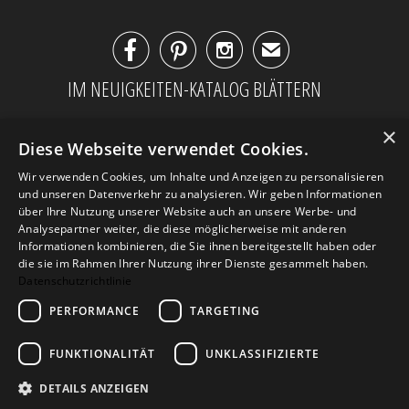



✉
IM NEUIGKEITEN-KATALOG BLÄTTERN
×
Diese Webseite verwendet Cookies.
Wir verwenden Cookies, um Inhalte und Anzeigen zu personalisieren
und unseren Datenverkehr zu analysieren. Wir geben Informationen
über Ihre Nutzung unserer Website auch an unsere Werbe- und
Analysepartner weiter, die diese möglicherweise mit anderen
Informationen kombinieren, die Sie ihnen bereitgestellt haben oder
die sie im Rahmen Ihrer Nutzung ihrer Dienste gesammelt haben.
Datenschutzrichtlinie
PERFORMANCE
TARGETING
AGB
Datenschutz
Impressum
Kontakt
FUNKTIONALITÄT
UNKLASSIFIZIERTE
DETAILS ANZEIGEN
© 2026
Design Geschenke
. Design Geschenke