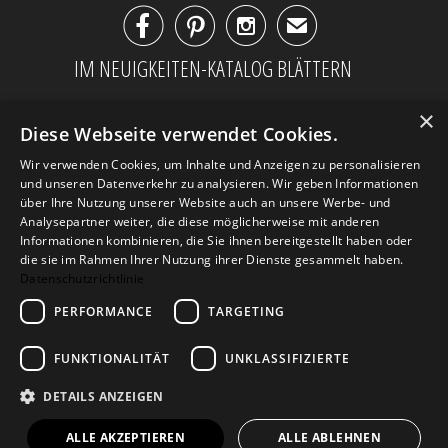



✉
IM NEUIGKEITEN-KATALOG BLÄTTERN
×
Diese Webseite verwendet Cookies.
Wir verwenden Cookies, um Inhalte und Anzeigen zu personalisieren
und unseren Datenverkehr zu analysieren. Wir geben Informationen
über Ihre Nutzung unserer Website auch an unsere Werbe- und
Analysepartner weiter, die diese möglicherweise mit anderen
Informationen kombinieren, die Sie ihnen bereitgestellt haben oder
die sie im Rahmen Ihrer Nutzung ihrer Dienste gesammelt haben.
Datenschutzrichtlinie
PERFORMANCE
TARGETING
AGB
Datenschutz
Impressum
Kontakt
FUNKTIONALITÄT
UNKLASSIFIZIERTE
DETAILS ANZEIGEN
© 2026
Design Geschenke
. Design Geschenke
Shop
ALLE AKZEPTIEREN
ALLE ABLEHNEN