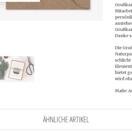
Grußkar
Mitarbe
persönl
anstehe
Grußkar
Danke s
Die Gruß
Naturpap
schlich
Elemente
bietet g
wird ohn
Maße: A6
ÄHNLICHE ARTIKEL