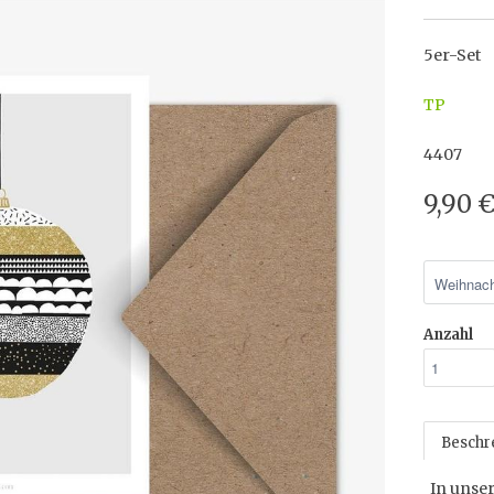
5er-Set
TP
4407
9,90 
Anzahl
Beschr
In unser