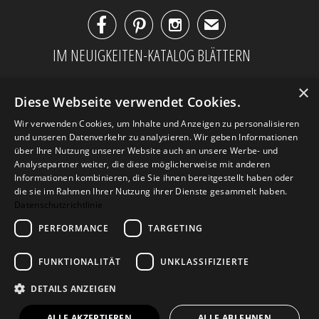



✉
IM NEUIGKEITEN-KATALOG BLÄTTERN
×
Diese Webseite verwendet Cookies.
Wir verwenden Cookies, um Inhalte und Anzeigen zu personalisieren
und unseren Datenverkehr zu analysieren. Wir geben Informationen
über Ihre Nutzung unserer Website auch an unsere Werbe- und
Analysepartner weiter, die diese möglicherweise mit anderen
Informationen kombinieren, die Sie ihnen bereitgestellt haben oder
die sie im Rahmen Ihrer Nutzung ihrer Dienste gesammelt haben.
Datenschutzrichtlinie
PERFORMANCE
TARGETING
AGB
Datenschutz
Impressum
Kontakt
FUNKTIONALITÄT
UNKLASSIFIZIERTE
DETAILS ANZEIGEN
© 2026
Design Geschenke
. Design Geschenke
Shop
ALLE AKZEPTIEREN
ALLE ABLEHNEN