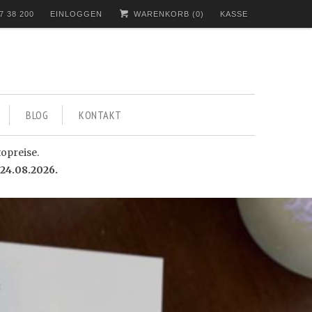
7 38 200
EINLOGGEN
WARENKORB (
0
)
KASSE
BLOG
KONTAKT
topreise.
24.08.2026.