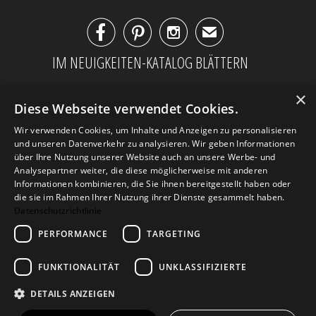



✉
IM NEUIGKEITEN-KATALOG BLÄTTERN
×
Diese Webseite verwendet Cookies.
Wir verwenden Cookies, um Inhalte und Anzeigen zu personalisieren
und unseren Datenverkehr zu analysieren. Wir geben Informationen
über Ihre Nutzung unserer Website auch an unsere Werbe- und
Analysepartner weiter, die diese möglicherweise mit anderen
Informationen kombinieren, die Sie ihnen bereitgestellt haben oder
die sie im Rahmen Ihrer Nutzung ihrer Dienste gesammelt haben.
Datenschutzrichtlinie
PERFORMANCE
TARGETING
AGB
Datenschutz
Impressum
Kontakt
FUNKTIONALITÄT
UNKLASSIFIZIERTE
DETAILS ANZEIGEN
© 2026
Design Geschenke
. Design Geschenke
Shop