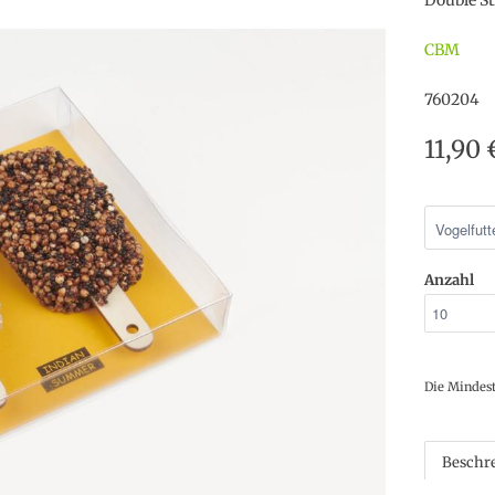
Double S
CBM
760204
11,90
Anzahl
Die Mindes
Beschr