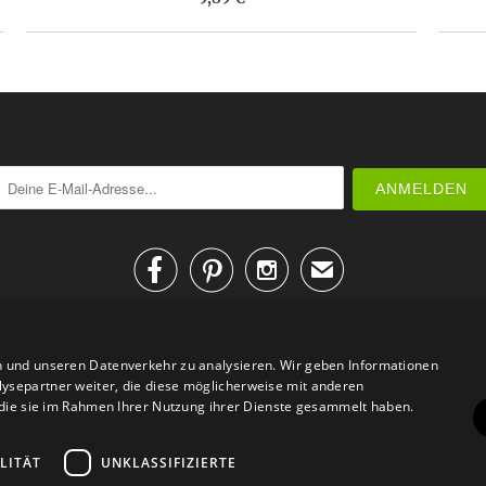



✉
n und unseren Datenverkehr zu analysieren. Wir geben Informationen
ysepartner weiter, die diese möglicherweise mit anderen
r die sie im Rahmen Ihrer Nutzung ihrer Dienste gesammelt haben.
AGB
Datenschutz
Impressum
Kontakt
LITÄT
UNKLASSIFIZIERTE
© 2026
Design Geschenke
. Design Geschenke Shop