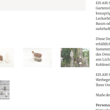
EIS AM S
Gartenvö
knusprig
Leckerbi
Baum ode
nahrhaft
Diese De
erhältlic
Samenmis
das Dess
ans Licht
Kohlmeis
EIS AM S
Werbeges
Ihres Un
Maße der
Persona