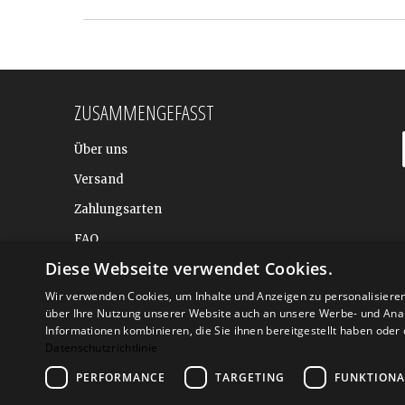
ZUSAMMENGEFASST
Über uns
Versand
Zahlungsarten
FAQ
Diese Webseite verwendet Cookies.
BALTIC DESIGN SHOP
Wir verwenden Cookies, um Inhalte und Anzeigen zu personalisiere
über Ihre Nutzung unserer Website auch an unsere Werbe- und Anal
Informationen kombinieren, die Sie ihnen bereitgestellt haben ode
Datenschutzrichtlinie
PERFORMANCE
TARGETING
FUNKTIONA