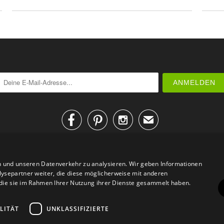



✉
n und unseren Datenverkehr zu analysieren. Wir geben Informationen
ysepartner weiter, die diese möglicherweise mit anderen
r die sie im Rahmen Ihrer Nutzung ihrer Dienste gesammelt haben.
AGB
Datenschutz
Impressum
Kontakt
LITÄT
UNKLASSIFIZIERTE
© 2026
Design Geschenke
. Design Geschenke Shop