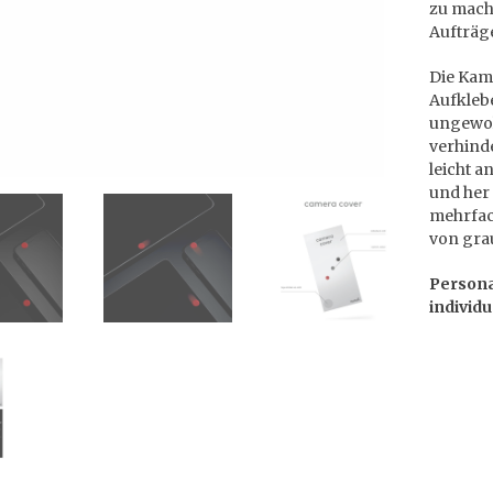
zu mach
Aufträg
Die Kam
Aufkleb
ungewol
verhinde
leicht 
und her
mehrfac
von gra
Persona
individ