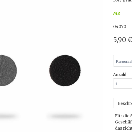
rot / gra
MR
04070
5,90 
Anzahl
Beschr
Für die 
Geschäf
das ric