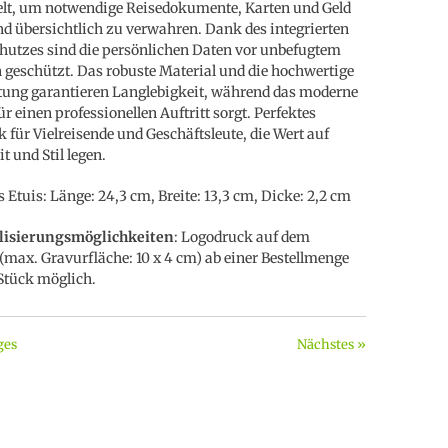
lt, um notwendige Reisedokumente, Karten und Geld
nd übersichtlich zu verwahren. Dank des integrierten
utzes sind die persönlichen Daten vor unbefugtem
 geschützt. Das robuste Material und die hochwertige
tung garantieren Langlebigkeit, während das moderne
ür einen professionellen Auftritt sorgt. Perfektes
 für Vielreisende und Geschäftsleute, die Wert auf
t und Stil legen.
 Etuis: Länge: 24,3 cm, Breite: 13,3 cm, Dicke: 2,2 cm
lisierungsmöglichkeiten
: Logodruck auf dem
(max. Gravurfläche: 10 x 4 cm) ab einer Bestellmenge
Stück möglich.
ges
Nächstes »