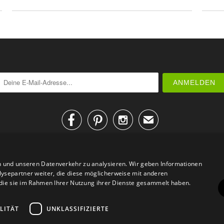



✉
n und unseren Datenverkehr zu analysieren. Wir geben Informationen
ysepartner weiter, die diese möglicherweise mit anderen
r die sie im Rahmen Ihrer Nutzung ihrer Dienste gesammelt haben.
AGB
Datenschutz
Impressum
Kontakt
LITÄT
UNKLASSIFIZIERTE
© 2026
Design Geschenke
. Design Geschenke Shop