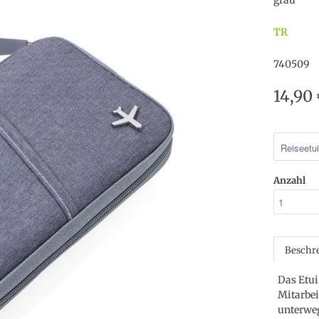
grau
TR
740509
14,90
Anzahl
Beschr
Das Etui
Mitarbei
unterwegs