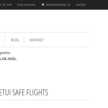
7 38 200
EINLOGGEN
WARENKORB (
0
)
KASSE
BLOG
KONTAKT
preise.
4.08.2026.
ETUI SAFE FLIGHTS