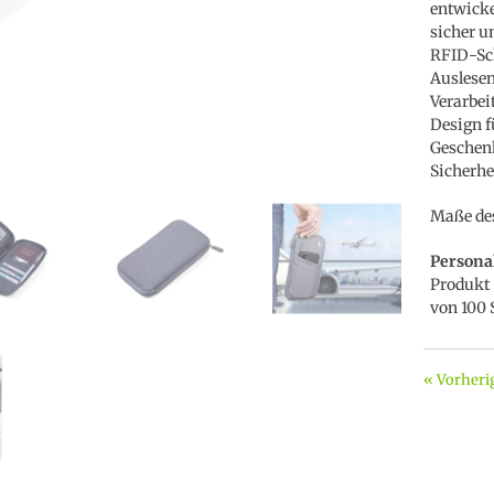
entwicke
sicher u
RFID-Sch
Auslesen
Verarbei
Design f
Geschenk
Sicherhei
Maße des
Persona
Produkt 
von 100 
« Vorheri