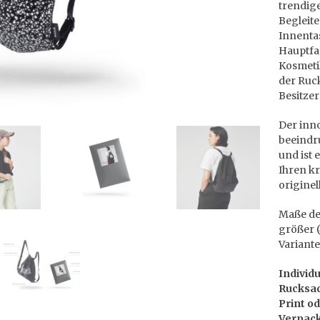
trendige
Begleit
Innentas
Hauptfa
Kosmeti
der Ruc
Besitzer
Der inn
beeindr
und ist 
Ihren kr
origine
Maße der
größer (
Variant
Individ
Rucksac
Print od
Verpack