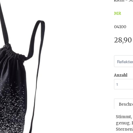
klein - 
MR
04100
28,90
Anzahl
Beschr
Stimmt, 
genug. D
Sternenh