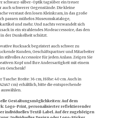
r schwarz-silber-Optik tagsüber ein treuer
er auch schwerer Gegenstände. Die kleine
che verstaut den losen Kleinkram, in das große
ch passen mühelos Museumskataloge,
kartikel und mehr. Und nachts verwandelt sich
ksack in ein strahlendes Modeaccessoire, das den
 in der Dunkelheit schützt.
ovative Rucksack begeistert auch schwer zu
uckende Kunden, Geschäftspartner und Mitarbeiter
ein stilvolles Accessoire für jeden Anlass. Zeigen Sie
eativen Kopf und Ihre Andersartigkeit mit einem
llen Geschenk!
 Tasche: Breite: 36 cm, Höhe: 40 cm. Auch in
42x47 cm) erhältlich, bitte die entsprechende
e auswählen.
uelle Gestaltungsmöglichkeiten: Auf dem
k: Logo-Print, personalisierter reflektierender
er individuelles Textil-Label. Auf der zugehörigen
ung: Individuelles Design oder Logo-Sticker.